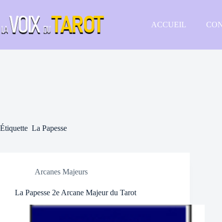
Passer
au
contenu
ACCUEIL
CON
Étiquette
La Papesse
Arcanes Majeurs
La Papesse 2e Arcane Majeur du Tarot