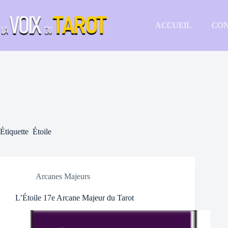
Passer
au
contenu
ACCUEIL
CON
Étiquette
Étoile
Arcanes Majeurs
L’Étoile 17e Arcane Majeur du Tarot