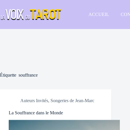
Passer
au
contenu
ACCUEIL
CON
Étiquette
souffrance
Auteurs Invités
,
Songeries de Jean-Marc
La Souffrance dans le Monde